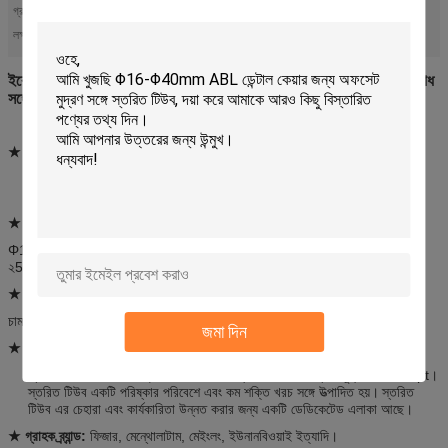
গ্রাহক ব্র্যান্ড:
ফাইজার, মেন্থোলাটাম, মেইংলং, ইউনানবিওয়াই
মেডিকেল টিউব
ঔষধ টিউব
লক্ষণীয় করা:
,
ইকো বন্ধুত্বপূর্ণ PE ঔষধ টিউব প্যাকেজিং গুড ঘষিয়া তুলিয়া ফেলিতে সক্ষম প্রতিরোধ
সঙ্গে ঔষধ প্লাস্টিক
★ উপাদান: ফার্মাকাল টিউব
পিই (পলিইথিলিন ফিল্ম) স্তরিত টিউব এর ভিতরের স্তর বিষয়বস্তু এবং অ্যালুমিনিয়াম
interlayer মধ্যে যোগাযোগের জন্য বাধা হতে পারে
★ টিউব ব্যাসার্ধ এবং বেধ
(Φ: ব্যাসার্ধ μ: বেধ)
Φ12.7 Φ16 Φ19 Φ২২২২২ Φ ২8 Φ30 Φ35 Φ40: এবিএল ২75 / ২0, এবিএল
২58 / ২0
★ ব্যবহার:
চামড়া নিরাময়, ক্রীড়াবিদ পা, স্ক্যান্ড অয়েল ইত্যাদি।
জমা দিন
★ বৈশিষ্ট্য:
স্তরিত টিউব ভাল ঘষিয়া তুলিয়া ফেলিতে সক্ষম প্রতিরোধের সঙ্গে ফ্ল্যাট মুদ্রণ আপ adopt।
স্তরিত টিউব একটি পরিষ্কার পরিবেশে এবং কম শক্তি খরচ সঙ্গে উত্পাদিত হয়।
স্তরিত
টিউব এর চেহারা এবং কার্যকারিতা উন্নত করার জন্য একটি ডেডিকেটেড এলাকা আছে।
★ গ্রাহক ব্র্যান্ড:
ফিজার, মেন্থোলাটাম, মেইংলং, ইউনানবিওয়াই ইত্যাদি।