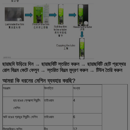
ছায়াছবি উড়িয়ে দিন → ছায়াছবিটি স্তরিত করুন → ছায়াছবিটি ছোট প্রস্থের
রোল ফিল্মে কেটে ফেলুন → স্তরিত ফিল্মে মুদ্রণ করুন → টিউব তৈরি করুন
আমরা কি ধরনের মেশিন ব্যবহার করছি?
সরঞ্জাম
উৎপত্তি
সংখ্যা
ছয় রঙের ফ্লেক্সো প্রিন্টিং
তাইওয়ান
4
মেশিন
আট রঙের গ্রাভুর প্রিন্টিং মেশিন
তাইওয়ান
6
সিল্কক্রিন মেশিন
চীন
12