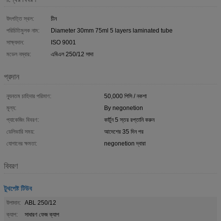
উৎপত্তি স্থল:
চীন
পরিচিতিমুলক নাম:
Diameter 30mm 75ml 5 layers laminated tube
সাক্ষ্যদান:
ISO 9001
মডেল নম্বার:
এবিএল 250/12 সাদা
প্রদান
ন্যূনতম চাহিদার পরিমাণ:
50,000 পিসি / নকশা
মূল্য:
By negonetion
প্যাকেজিং বিবরণ:
কার্টুন 5 স্তর রপ্তানি করুন
ডেলিভারি সময়:
আদেশের 35 দিন পর
যোগানের ক্ষমতা:
negonetion দ্বারা
বিবরণ
টুথপেষ্ট টিউব
উপাদান:
ABL 250/12
ক্যাপ:
সাধারণ ফেজ ক্যাপ