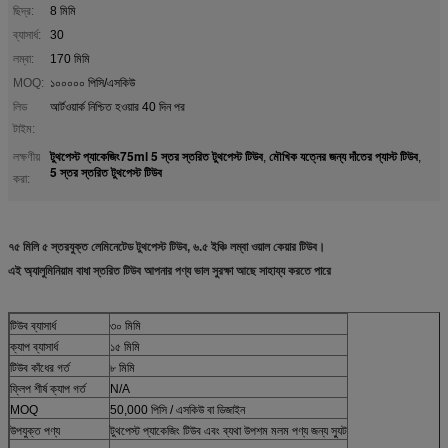
ছিদ্র:
8 মিমি
ব্যাসার্ধ:
30
লম্বা:
170 মিমি
MOQ:
১০০০০০ পিসি/এসকিউ
লিড
আর্টওয়ার্ক নিশ্চিত হওয়ার 40 দিন পর
টাইম:
টুথপেস্ট প্যাকেজিং75ml 5 স্তর স্তরিত টুথপেস্ট টিউব
মৌখিক যত্নের জন্য দাঁতের প্যাস্ট টিউব
লক্ষণীয়
,
,
5 স্তর স্তরিত টুথপেস্ট টিউব
করা:
৭৫ মিলি ৫ স্তরযুক্ত লেমিনেটেড টুথপেস্ট টিউব, ৬.৫ ইঞ্চি লম্বা ওয়াল কেয়ার টিউব।
এই অ্যালুমিনিয়াম বাধা স্তরিত টিউব আপনার পণ্য ভাল সুরক্ষা আছে সাহায্য করতে পারে
টিউব ব্যাসার্ধ
৩০ মিমি
ক্যাপ ব্যাসার্ধ
১৫ মিমি
টিউব কাঁধের গর্ত
৮ মিমি
ফ্লিপ শীর্ষ ক্যাপ গর্ত
N/A
MOQ
50,000 পিসি / এসকিউ বা ডিজাইন
উপযুক্ত পণ্য
টুথপেস্ট প্যাকেজিং টিউব এবং ব্যথা উপশম মলম পণ্য জন্য স্যুট