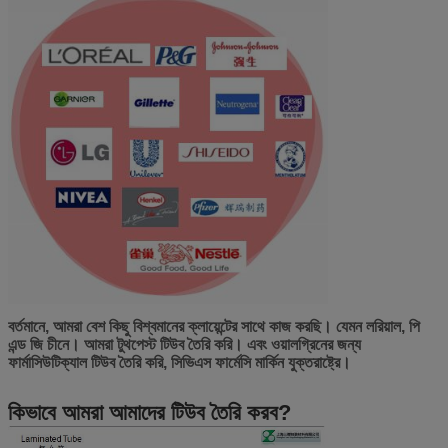
বর্তমানে, আমরা বেশ কিছু বিশ্বমানের ক্লায়েন্টের সাথে কাজ করছি। যেমন লরিয়াল, পি
এন্ড জি চীনে। আমরা টুথপেস্ট টিউব তৈরি করি। এবং ওয়ালগ্রিনের জন্য
ফার্মাসিউটিক্যাল টিউব তৈরি করি, সিভিএস ফার্মেসি মার্কিন যুক্তরাষ্ট্রে।
কিভাবে আমরা আমাদের টিউব তৈরি করব?