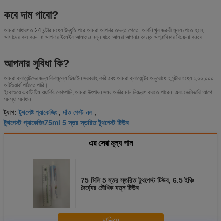
কবে দাম পাবো?
আমরা সাধারণত 24 ঘন্টার মধ্যে উদ্ধৃতি পরে আমরা আপনার তদন্ত পেতে. আপনি খুব জরুরী মূল্য পেতে হলে,
আমাদের কল করুন বা আপনার ইমেইল আমাদের বলুন যাতে আমরা আপনার তদন্ত অগ্রাধিকার বিবেচনা করবে
আপনার সুবিধা কি?
আমরা ক্লায়েন্টদের জন্য বিনামূল্যে ডিজাইন সরবরাহ করি এবং আমরা ক্লায়েন্টের অনুরোধে ২ ঘন্টার মধ্যে ১,০০,০০০
আর্টওয়ার্ক পাঠাতে পারি।
ইকোওয়ে একটি টিম ওয়ার্কিং কোম্পানি, আমরা উৎপাদন সময় অর্ডার মান নিয়ন্ত্রণ করতে পারেন. এবং ডেলিভারি আগে
সমস্যা সমাধান
টুথপেষ্ট প্যাকেজিং
দাঁত পেস্ট নল
ট্যাগ:
,
,
টুথপেস্ট প্যাকেজিং75ml 5 স্তর স্তরিত টুথপেস্ট টিউব
এর সেরা মূল্য পান
75 মিলি 5 স্তর স্তরিত টুথপেস্ট টিউব, 6.5 ইঞ্চি
দৈর্ঘ্যের মৌখিক যত্ন টিউব
চালিয়ে