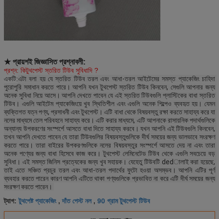
★ প্রায়শই জিজ্ঞাসিত প্রশ্নাবলী:
প্রশ্ন: কি
টুথপেস্ট স্তরিত টিউব
সুবিধাদি ?
একটি:
এটা বলা হয় যে স্তরিত টিউব তরল এবং আধা-তরল আইটেমের সমস্ত প্যাকেজিং চাহিদা 
পুরোপুরি সমাধান করতে পারে।
আপনি যখন টুথপেস্ট স্তরিত টিউব কিনবেন, সেগুলি আপনার জন্য 
অনেক সুবিধা নিয়ে আসে।
আপনি দেখতে পাবেন যে এই স্তরিত টিউবগুলি প্লাস্টিকের বাধা স্তরিত 
টিউব।
এগুলি আইটেম প্যাকেজিংয়ে খুব স্থিতিশীল এবং এগুলি অনেক শিল্পেও ব্যবহৃত হয়।
যেমন 
ব্যক্তিগত যত্ন পণ্য, প্রসাধনী এবং টুথপেস্ট।
এটি বাধা থেকে বিষয়বস্তু রক্ষা করতে সাহায্য করে যা 
নলের মাধ্যমে তেল পরিবহনে সাহায্য করে।
এটি করার মাধ্যমে, এটি আপনাকে রাসায়নিক পদার্থগুলিকে 
অন্যান্য উপকরণের সংস্পর্শে আসতে বাধা দিতে সাহায্য করবে।
যখন আপনি এই টিউবগুলি কিনবেন, 
তখন আপনি দেখতে পাবেন যে তারা টিউবগুলির বিষয়বস্তুগুলিকে দীর্ঘ সময়ের জন্য ভালভাবে সংরক্ষণ 
করতে পারে।
তারা বাইরের উপকরণগুলিকে নলের বিষয়বস্তুর সংস্পর্শে আসতে দেয় না এবং তারা 
অনেক পণ্যের জন্য বাধা হিসেবে কাজ করে।
টুথপেস্ট লেমিনেটেড টিউব থেকে এগুলি সবচেয়ে বড় 
সুবিধা।
এই সমস্ত জিনিস প্রত্যেকের জন্য খুব সহায়ক।
যেহেতু টিউবটি dedালাই করা হয়েছে, 
তাই এতে সঞ্চিত প্রচুর তরল এবং আধা-তরল পদার্থের ফুটো হওয়া অসম্ভব।
আপনি এটির পূর্ণ 
ব্যবহার করতে পারেন কারণ আপনি এটিতে থাকা পণ্যগুলিকে প্রভাবিত না করে এটি দীর্ঘ সময়ের জন্য 
সংরক্ষণ করতে পারেন।
টুথপেষ্ট প্যাকেজিং
দাঁত পেস্ট নল
90 গ্রাম টুথপেস্ট টিউব
ট্যাগ:
,
,