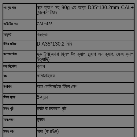
স্ক্রু ক্যাপ সহ 90g এর জন্য D35*130.2mm CAL+
পণ্যের নাম
টুথপেস্ট টিউব
আইটেম নংঃ.
CAL+425
আকৃতি
ডিম্বাকৃতি
DIA35*130.2 মিমি
টিউব সাইজ
স্ক্রু টুপি
(অথবা ফ্লিপ টপ ক্যাপ, স্ন্যাপ অন ক্যাপ, ফেজ ক্যাপ
কম্পোনেটস
ইত্যাদি)
ক্যাপ
লক সিস্টেম
কাস্টমাইজড
রঙ
আল লেমিনেটেড টিউব লেপ
উপাদান
5-স্তর
টিউব স্তর
ম্যাট বা চকচকে পৃষ্ঠ
টিউব পৃষ্ঠ
মুদ্রণ
অলংকরণ
সাদা (বা রঙিন)
টিউব কাঁধ