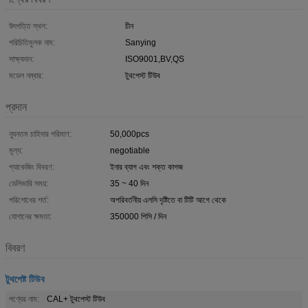
উৎপত্তি স্থল:
চীন
পরিচিতিমুলক নাম:
Sanying
সাক্ষ্যদান:
ISO9001,BV,QS
মডেল নম্বার:
টুথপেস্ট টিউব
প্রদান
ন্যূনতম চাহিদার পরিমাণ:
50,000pcs
মূল্য:
negotiable
প্যাকেজিং বিবরণ:
ইনার ব্যাগ এবং শক্ত কাগজ
ডেলিভারি সময়:
35 ~ 40 দিন
পরিশোধের শর্ত:
অপরিবর্তনীয় এলসি দৃষ্টিতে বা টিটি আগে থেকে
যোগানের ক্ষমতা:
350000 পিসি / দিন
বিবরণ
টুথপেষ্ট টিউব
পণ্যের নাম:
CAL+ টুথপেস্ট টিউব