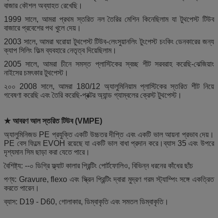
বাজার কৌশল অব্যাহত রেখেছি।
1999 সালে, আমরা প্রথম স্তরিত নল তৈরির মেশিন কিনেছিলাম যা টুথপেস্ট টিউব
বাজারে প্রবেশের পথ খুলে দেয়।
2003 সালে, আমরা ঘরোয়া টুথপেস্ট টিউব-লেংসুয়ানলিং টুংপেস্ট চংকিং ডেনকারের জন্য
ক্যাপ সিলিং ফিল্ম ব্যবহারে নেতৃত্ব দিয়েছিলাম।
2005 সালে, আমরা চীনে সমস্ত প্লাস্টিকের স্বচ্ছ শীট সরবরাহ করেছি-ঝেজিয়াং
নাইসের চমৎকার টুথপেস্ট।
২০০ 2008 সালে, আমরা 180/12 অ্যালুমিনিয়াম প্লাস্টিকের স্তরিত শীট নিয়ে
গবেষণা করেছি এবং তৈরি করেছি-প্রক্টর অ্যান্ড গ্যাম্বলের ক্রেস্ট টুথপেস্ট।
★ আবরণ আল স্তরিত টিউব (VMPE)
অ্যালুমিনিজড PE প্রযুক্তি একটি উচ্চতর দীপ্তি এবং একটি ভাল আয়না প্রভাব দেয়।
PE বেস ফিল্মে EVOH রয়েছে যা একটি ভাল বাধা প্রদান করে।ব্যাস 35 এবং উপরে
দৃশ্যমান সিম ছাড়া করা যেতে পারে।
বৈশিষ্ট্য: --০ ডিগ্রি ফ্ল্যাট কালার প্রিন্টিং পোর্টফোলিও, বিভিন্ন ধরনের কাঁধের ছাঁচ
পণ্য: Gravure, flexo এবং স্ক্রিন প্রিন্টিং দ্বারা মুদ্রণ গরম স্ট্যাম্পিং সঙ্গে একত্রিত
করতে পারেন।
ব্যাস: D19 - D60, গোলাকার, ডিম্বাকৃতি এবং সমতল ডিম্বাকৃতি।