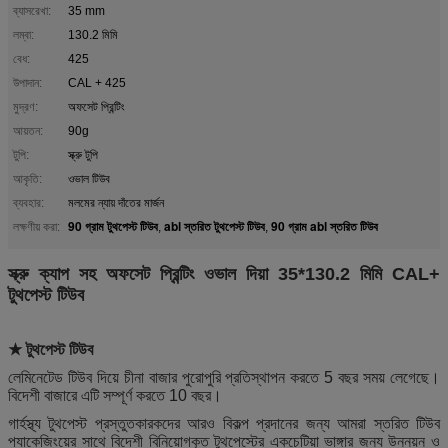
ব্যাসরেখা:
35 mm
লম্বা:
130.2 মিমি
বেধ:
425
উপাদান:
CAL + 425
মুদ্রণ:
অফসেট প্রিন্টিং
আয়তন:
90g
টুপি:
স্ক্রু টুপি
আকৃতি:
ওভাল টিউব
ব্যবহার:
মলমের ন্যায় দাঁতের মার্জন
90 গ্রাম টুথপেস্ট টিউব
abl স্তরিত টুথপেস্ট টিউব
90 গ্রাম abl স্তরিত টিউব
লক্ষণীয় করা:
,
,
স্ক্রু ক্যাপ সহ অফসেট প্রিন্টিং ওভাল দিয়া 35*130.2 মিমি CAL+
টুথপেস্ট টিউব
★ টুথপেস্ট টিউব
লেমিনেটেড টিউব দিয়ে চীনা বাজার পুরোপুরি প্রতিস্থাপন করতে 5 বছর সময় লেগেছে।
বিদেশী বাজারে এটি সম্পূর্ণ করতে 10 বছর।
গার্হস্থ্য টুথপেস্ট প্রস্তুতকারকদের আরও বিকল্প প্রদানের জন্য আমরা স্তরিত টিউব
প্যাকেজিংয়ের সাথে বিদেশী বিনিয়োগকৃত টুথপেস্টের একচেটিয়া ভাঙ্গার জন্য উন্নয়ন ও