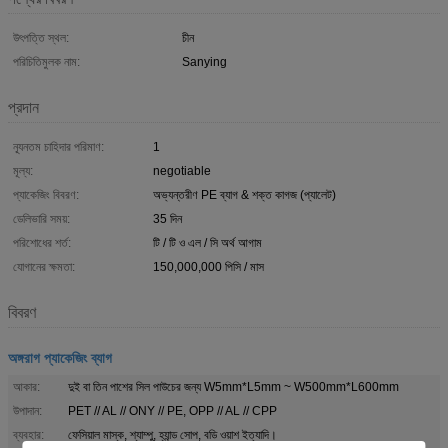
উৎপত্তি স্থল:
চীন
পরিচিতিমুলক নাম:
Sanying
প্রদান
ন্যূনতম চাহিদার পরিমাণ:
1
মূল্য:
negotiable
প্যাকেজিং বিবরণ:
অভ্যন্তরীণ PE ব্যাগ & শক্ত কাগজ (প্যালেট)
ডেলিভারি সময়:
35 দিন
পরিশোধের শর্ত:
টি / টি ও এল / সি অর্থ আগাম
যোগানের ক্ষমতা:
150,000,000 পিসি / মাস
বিবরণ
অঙ্গরাগ প্যাকেজিং ব্যাগ
আকার:
দুই বা তিন পাশের সিল পাউচের জন্য W5mm*L5mm ~ W500mm*L600mm
উপাদান:
PET // AL // ONY // PE, OPP // AL // CPP
ব্যবহার:
ফেসিয়াল মাস্ক, শ্যাম্পু, হ্যান্ড সোপ, বডি ওয়াশ ইত্যাদি।