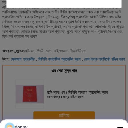
স্যানিং প্যাকেজিং দ্বারা উত্পাদিত ল্যামিনেটেড ফিল্ম এবং প্যাকেজগুলির মধ্যে সূক্ষ্ম মুদ্রণের
বৈশিষ্ট্যগুলি অন্তর্ভুক্ত রয়েছে, গ্যাস, আলো, জলীয় বাষ্প এবং গন্ধের ভাল বাধা, চমৎকার তেল
প্রতিরোধের,দূষণকারীর অস্তিত্ব এবং তাপীয় সিলিং কর্মক্ষমতাতারা দ্রুত এবং স্বয়ংক্রিয় ভরাট
প্যাকেজিং মেশিনের জন্য উপযুক্ত। উপরন্তু, Sanying প্যাকেজিং জাপানি নিশিবে প্যাকেজিং
মেশিনের কয়েক ডজন চালু করেছে,যা বিভিন্ন ধরনের ব্যাগ তৈরি করতে পারে, যেমন উভয় পক্ষের
সিলিং, তিন পক্ষের সিলিং, বালিশ টাইপ প্যাকেট, পাশের গ্যাসেট প্যাকেট, গোলাকার নীচের স্ট্যান্ড
আপ প্যাকেট, কোয়াড সিলিং স্ট্যান্ড আপ প্যাকেট, মুখের সাথে স্ট্যান্ড আপ প্যাকেট,জিপার এবং
ফ্রি-ফর্ম প্যাকেজ সহ পকেট
★ক্রেতা ব্র্যান্ডঃ
লোরিয়েল, পিভট, কেও, লাইফেলেক্স, স্কিনভিটালস
মেকআপ প্যাকেজিং
সিপিপি কসমেটিক প্যাকেজিং ব্যাগ
ফেস মাস্ক ল্যামিনেট রঙিন ব্যাগ
ট্যাগ:
,
,
এর সেরা মূল্য পান
মাল্টি-স্তর এল / সিপিপি অঙ্গরাগ প্যাকেজিং ব্যাগ
ফেসমাস্কের জন্য রঙিন ব্যাগ
চালিয়ে
donny