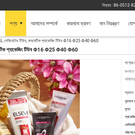
বিক্রয় :
86-0512-8
ি
পণ্য
আমাদের সম্পর্কে
কারখানা ভ্রমণ
মান নিয়ন্ত্রণ
যোগ
িং ABL লেমিনেটেড টিউব, কসমেটিক প্যাকেজিং টিউব Φ16 Φ25 Φ40 Φ60
 কসমেটিক প্যাকেজিং টিউব Φ16 Φ25 Φ40 Φ60
পণ্যের 
উৎপত্তি
পরিচিতিম
প্রদান:
ন্যূনতম 
মূল্য:
প্যাকেজি
ডেলিভারি
পরিশোধের