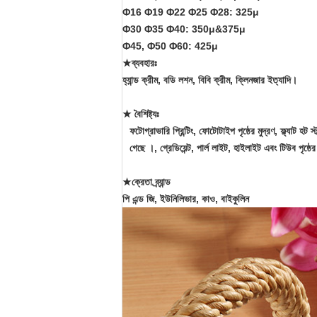
Φ16 Φ19 Φ22 Φ25 Φ28: 325μ
Φ30 Φ35 Φ40: 350μ&375μ
Φ45, Φ50 Φ60: 425μ
★ব্যবহারঃ
হ্যান্ড ক্রীম, বডি লশন, বিবি ক্রীম, ক্লিনজার ইত্যাদি।
★ বৈশিষ্ট্যঃ
ফটোগ্রাভারি প্রিন্টিং, ফোটোটাইপ পৃষ্ঠের মুদ্রণ, ফ্ল্যাট হট স্
গেছে ।, গ্রেডিয়েন্ট, পার্ল লাইট, হাইলাইট এবং টিউব পৃষ্ঠের
★ক্রেতা ব্র্যান্ড
পি এন্ড জি, ইউনিলিভার, কাও, বাইকুলিন