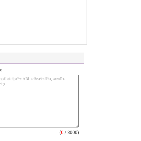
ন
(
0
/ 3000)