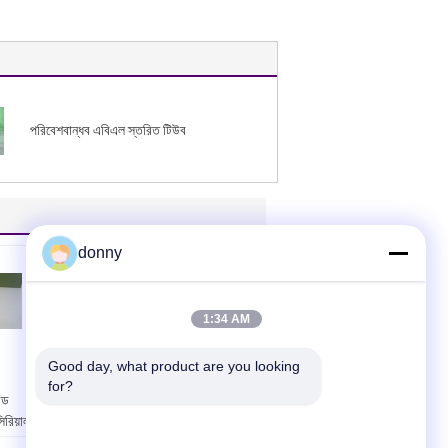
পরিবেশবান্ধব এবিএল স্তরিত টিউব
donny
1:34 AM
Good day, what product are you looking 
পেশাদার সিলভার টুথপেষ্ট
for?
েড
এফএল স্তরিত টিউব ফ্লিপ
িরিয়াল
শীর্ষ ক্যাপ সঙ্গে
য়