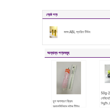
শ্রেষ্ঠ পণ্য
মলম ABL স্তরিত টিউব
অন্যান্য পণ্যসমূহ
50g-
লেমিনে
চুল অপসারণ ক্রিম
প্রিন্টিং
অ্যালুমিনিয়াম সুইজ টিউব