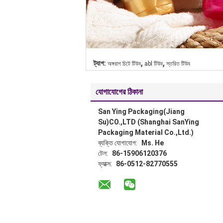
,
,
ট্যাগ:
অঙ্গরাগ চিটে টিউব
abl টিউব
স্তরিত টিউব
যোগাযোগের ঠিকানা
San Ying Packaging(Jiang
Su)CO.,LTD (Shanghai SanYing
Packaging Material Co.,Ltd.)
ব্যক্তি যোগাযোগ:
Ms. He
টেল:
86-15906120376
ফ্যাক্স:
86-0512-82770555