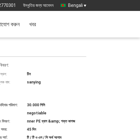
2770301
উদ্ধৃতির জন্য আবেদন
Bengali
াযোগ করুন
খবর
বিবরণ:
 স্থল:
চীন
ুলক নাম:
sanying
চাহিদার পরিমাণ:
30.000 পিসি
negotiable
ং বিবরণ:
nner PE ব্যাগ &amp; শক্ত কাগজ
 সময়:
45 দিন
 শর্ত:
টি / টি ও এল / সি অর্থ আগাম