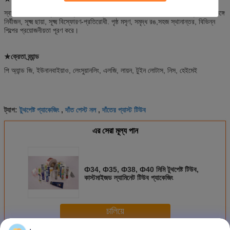
স্বাস্থ্যবিধি, সীল বায়ুরোধী, বায়ু, জল এবং সুগন্ধি চমৎকার বাধা, চাপা সহজ, দীর্ঘ বালুচর জীবন সঙ্গে
নির্বীজন, সূক্ষ্ম ছায়া, সূক্ষ্ম বিস্ফোরণ-প্রতিরোধী. পৃষ্ঠ মসৃণ, সমৃদ্ধ রঙ,সহজ স্থানান্তর, বিভিন্ন
শিল্পের প্রয়োজনীয়তা পূরণ করে।
★ক্রেতা ব্র্যান্ড
পি অ্যান্ড জি, ইউনানবাইয়াও, লেংসুয়ানলিং, এলজি, লায়ন, টুইন লোটাস, নিস, হেইমেই
টুথপেষ্ট প্যাকেজিং
দাঁত পেস্ট নল
দাঁতের প্যাস্ট টিউব
ট্যাগ:
,
,
এর সেরা মূল্য পান
Ф34, Ф35, Ф38, Ф40 মিমি টুথপেষ্ট টিউব,
কাস্টমাইজড ল্যামিনেট টিউব প্যাকেজিং
চালিয়ে