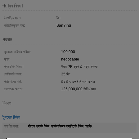
পণ্যের বিবরণ
উৎপত্তি স্থল:
চীন
পরিচিতিমুলক নাম:
SanYing
প্রদান
ন্যূনতম চাহিদার পরিমাণ:
100,000
মূল্য:
negotiable
প্যাকেজিং বিবরণ:
ইনার PE ব্যাগ & শক্ত কাগজ
ডেলিভারি সময়:
35 দিন
পরিশোধের শর্ত:
টি / টি ও এল / সি অর্থ আগাম
যোগানের ক্ষমতা:
125,000,000 পিসি / মাস
বিবরণ
টুথপেষ্ট টিউব
দাঁতের প্যাস্ট টিউব
কাস্টমাইজড ল্যামিনেট টিউব প্যাকিং
লক্ষণীয় করা:
,