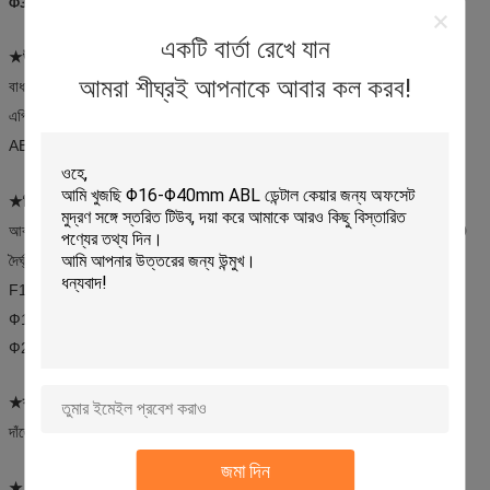
Ф34, Ф35, Ф38, Ф40 মিমি টুথপেস্ট টিউব, কাস্টমাইজড ল্যামিনেট টিউব প্যাকেজিং
একটি বার্তা রেখে যান
★উপাদানঃ
স্তরিত টিউব
আমরা শীঘ্রই আপনাকে আবার কল করব!
বাধা হিসেবে পিবিএল-ইভো
এপিটি ০ সমস্ত প্লাস্টিকের স্তরিত উপাদান
ABL √ অ্যালুমিনিয়াম একটি বাধা হিসাবে
★টিউব ব্যাসার্ধ এবং বেধ
(Φ: ব্যাস μ: বেধ)
আকারঃ F12.7, Ф16,Ф19,Ф22,Ф25,Ф28,Ф30,Ф32,Ф34,Ф35,Ф38,Ф40
দৈর্ঘ্যঃ
F12.7: ৪৫-৭০ মিমি
Ф16-Ф19: 65mm-110mm
Ф22-Ф40: 85mm-194mm
★ব্যবহারঃ
দাঁতের প্যাস্ট ইত্যাদি।
জমা দিন
★ বৈশিষ্ট্যঃ