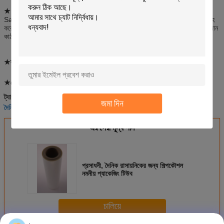
★ বৈশিষ্ট্যঃ
Sanying টিউব এবং নমনীয় প্যাকেজিং সহ শিল্প পণ্যের জন্য অনেক ধরণের প্যাকেজিং সরবরাহ
করে। Sanying গবেষণা ও উন্নয়ন কেন্দ্র ক্লায়েন্টদের পণ্য প্যাক করার জন্য উপযুক্ত উপাদান
কাঠামো নির্বাচন বা ডিজাইন করে.
★ব্যবহারঃ
রঙ্গক, আঠালো, গৃহস্থালী যন্ত্রপাতি ইত্যাদি
★ক্রেতা ব্র্যান্ডঃ
গুইসি রুবাং, জিজিং প্যাকেজিং, সিমো ন্যানোমিটার ইত্যাদি।
শিল্প প্যাকেজিং উপকরণ
প্রসাধনী শিল্প নমনীয় প্যাকেজিং টিউব
ট্যাগ:
,
,
জমা দিন
দৈনিক রাসায়নিক নমনীয় প্যাকেজিং ল্যামিনেট
এর সেরা মূল্য পান
প্রসাধনী, দৈনিক রাসায়নিকের জন্য শিল্পকৌশল
নমনীয় প্যাকেজিং টিউব
চালিয়ে