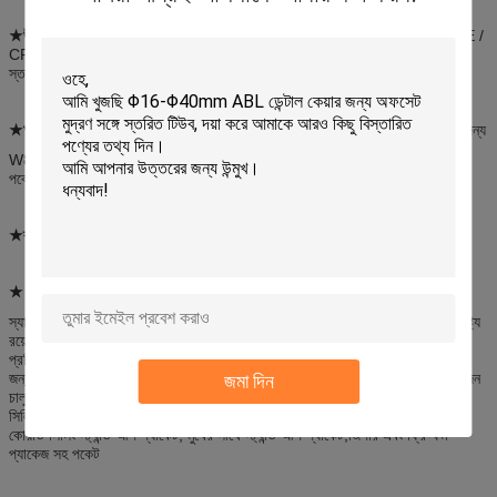
★উপাদানঃ
PET // AL // ONY // PE, OPP // AL // CPP, PET / PE / AL / PE /
CPP, PET // PE ফিল্ম / PE / PE ফিল্ম ইত্যাদি বিভিন্ন প্রয়োজনীয়তার জন্য বিভিন্ন
স্তরিত উপাদান কাঠামো সরবরাহ করা হয়।
★আকারঃ
W5mm*L5mm ~ W500mm*L600mm দুই বা তিনটি সিল প্যাকেজের জন্য
W80mm*L100mm*B25mm~W220mm*L340mm*B60mm স্ট্যান্ড আপ
পকেটের জন্য
★ব্যবহারঃ
ক্যাপসুল, পিল, পাউডার ইত্যাদি।
★ বৈশিষ্ট্যঃ
স্যানিং প্যাকেজিং দ্বারা উত্পাদিত ল্যামিনেটেড ফিল্ম এবং প্যাকেজগুলির মধ্যে সূক্ষ্ম মুদ্রণের বৈশিষ্ট্য
রয়েছে, গ্যাস, আলো, জলীয় বাষ্প এবং গন্ধের ভাল বাধা, চমৎকার তেল প্রতিরোধের,দূষণ
প্রতিরোধের এবং তাপীয় সিলিং কর্মক্ষমতাতারা দ্রুত এবং স্বয়ংক্রিয় ভরাট প্যাকেজিং মেশিনের
জন্য উপযুক্ত। উপরন্তু, Sanying প্যাকেজিং জাপানি নিশিবে প্যাকেজিং মেশিনের কয়েক ডজন
জমা দিন
চালু করেছে,যা বিভিন্ন ধরনের ব্যাগ তৈরি করতে পারে, যেমন উভয় পক্ষের সিলিং, তিন পক্ষের
সিলিং, বালিশ টাইপ প্যাকেট, পাশের গ্যাসেট প্যাকেট, গোলাকার নীচের স্ট্যান্ড আপ প্যাকেট,
কোয়াড সিলিং স্ট্যান্ড আপ প্যাকেট, মুখের সাথে স্ট্যান্ড আপ প্যাকেট,জিপার এবং ফ্রি-ফর্ম
প্যাকেজ সহ পকেট