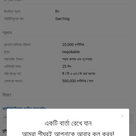
উৎপত্তি স্থল:
চীন
পরিচিতিমুলক নাম:
SanYing
প্রদান
ন্যূনতম চাহিদার পরিমাণ:
10,000 বর্গমিটার
মূল্য:
negotiable
প্যাকেজিং বিবরণ:
শক্ত কাগজ এবং তৃণশয্যা
ডেলিভারি সময়:
25 দিন
পরিশোধের শর্ত:
টি / টি ও এল / সি অর্থ আগাম
যোগানের ক্ষমতা:
500,000 বর্গমিটার / মাস
বিবরণ
ফার্মাসিউটিকাল নমনীয় প্যাকেজিং
মুদ্রিত স্তরিত মেডিকেল নমনীয় প্যাকেজিং
ফার্মাসিউটিক্যাল নমনীয় প্যাকেজিং উপাদান
লক্ষণীয় করা:
,
একটি বার্তা রেখে যান
মুদ্রিত ল্যামিনেটেড ফার্মাসিউটিক্যাল নমনীয় প্যাকেজিং উপাদান রোল
আমরা শীঘ্রই আপনাকে আবার কল করব!