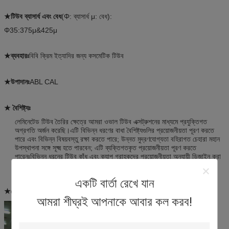
★টিউব ব্যাসার্ধ এবং বেধ
(Φ: ব্যাসার্ধ μ: বেধ):
Φ35:375μ&425μ
★ব্যবহারঃ
বিবি ক্রিম ইত্যাদির জন্য কসমেটিক টিউব
★উপাদানঃ
ABL CAL
★ বৈশিষ্ট্যঃ
লেমিনেটেড টিউব তৈরির ক্ষেত্রে আমরা ওভাল টিউব এক্সট্রুশনের মাধ্যমে প্রযুক্তিগত
অগ্রগতি অর্জন করেছি।এটি বিভিন্ন ধরণের বাধা বৈশিষ্ট্যগুলির প্রয়োজনীয়তা পূরণ করতে
পারে এবং বিভিন্ন বিষয়বস্তু রক্ষা করতে পারে; উন্নত মুদ্রণযোগ্যতা বহিরাগত চেহারা মহান
উপস্থাপনা সঙ্গে সূক্ষ্ম হতে পারবেন; এটি ব্যক্তিগতকৃত প্রয়োজনীয়তা পূরণ করতে
পারেনঃবিভিন্ন ধরনের টিউব কাঁধ এবং ক্যাপ গ্রাহকদের প্রয়োজনীয়তা অনুযায়ী ডিজাইন করা
যেতে পারে, এবং এটির একটি বিস্তৃত বাজারের সম্ভাবনা রয়েছে।
একটি বার্তা রেখে যান
★ক্রেতা ব্র্যান্ডঃ
ইউনিলিভার, বায়ো-এসেন্স, মারুবি।
আমরা শীঘ্রই আপনাকে আবার কল করব!