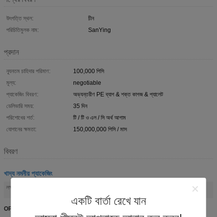
উৎপত্তি স্থল:
চীন
পরিচিতিমুলক নাম:
SanYing
প্রদান
ন্যূনতম চাহিদার পরিমাণ:
100,000 পিসি
মূল্য:
negotiable
প্যাকেজিং বিবরণ:
অভ্যন্তরীণ PE ব্যাগ & শক্ত কাগজ & প্যালেট
ডেলিভারি সময়:
35 দিন
পরিশোধের শর্ত:
টি / টি ও এল / সি অর্থ আগাম
যোগানের ক্ষমতা:
150,000,000 পিসি / মাস
বিবরণ
খাদ্য নমনীয় প্যাকেজিং
সিপিপি স্তরিত নমনীয় প্যাকেজিং
নমনীয় খাদ্য প্যাকেজিং
ওপিপি ফুড স্ন্যাকস প্যাকিং ব্যাগ
লক্ষণীয় করা:
,
,
একটি বার্তা রেখে যান
OPP / AL / CPP স্তরিত নমনীয় প্যাকেজিং, খাদ্য স্ন্যাক্সের জন্য প্যাকিং ব্যাগ