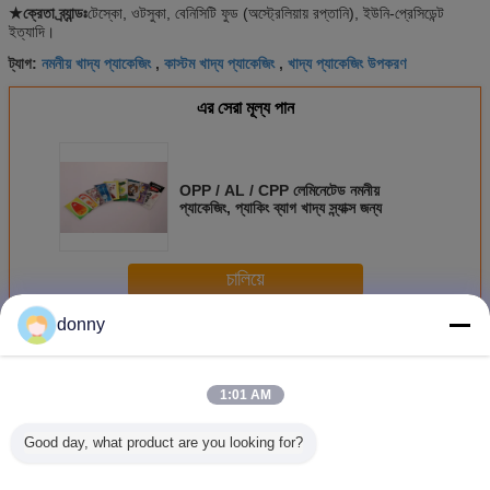
★ক্রেতা ব্র্যান্ডঃ
টেস্কো, ওটসুকা, বেনিসিটি ফুড (অস্ট্রেলিয়ায় রপ্তানি), ইউনি-প্রেসিডেন্ট
ইত্যাদি।
নমনীয় খাদ্য প্যাকেজিং
কাস্টম খাদ্য প্যাকেজিং
খাদ্য প্যাকেজিং উপকরণ
ট্যাগ:
,
,
এর সেরা মূল্য পান
OPP / AL / CPP লেমিনেটেড নমনীয়
প্যাকেজিং, প্যাকিং ব্যাগ খাদ্য স্ন্যাক্স জন্য
চালিয়ে
donny
খাদ্য নমনীয় প্যাকেজিং
অধিক
1:01 AM
Good day, what product are you looking for?
খাবার খাদ্য নমনীয়
প্লাস্টিক খাদ্য নমনীয়
স্তরিত খাদ্য নমনীয়
মুদ্রিত প্লাস্ট
প্যাকেজিং
প্যাকেজিং
প্যাকেজিং
পিইটি / পিই / 