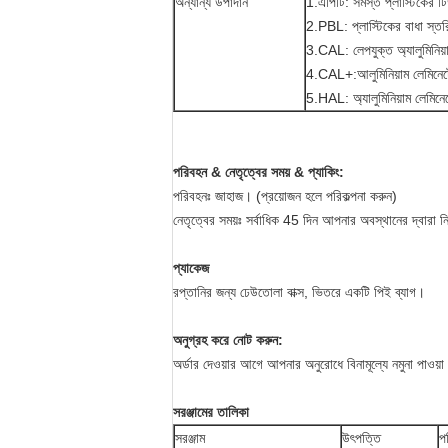
অন্যান্য উপাদান
1.এপিটি: সমস্ত প্লাস্টিকের ট
2.PBL: প্লাস্টিকের বাধা স্
3.CAL: লেপযুক্ত অ্যালুমিনি
4.CAL+:আলুমিনিয়াম লেমিনে
5.HAL: অ্যালুমিনিয়াম লেমিন
পরিবহন & নেতৃত্বের সময় & প্যাকিং
:
পরিবহনঃ জাহাজ। (প্রয়োজন হলে পরিকল্পনা করুন)
নেতৃত্বের সময়ঃ সর্বাধিক 45 দিন আপনার অবস্থানের দ্বারা নির
প্যাকেজ
রপ্তানির জন্য ঢেউতোলা বাক্স, ভিতরে একটি পিই ব্যাগ।
অনুগ্রহ করে নোট করুন:
অর্ডার দেওয়ার আগে আপনার অনুরোধে বিনামূল্যে নমুনা পাওয়া 
সরঞ্জামের তালিকা
সরঞ্জাম
উৎপত্তি
প