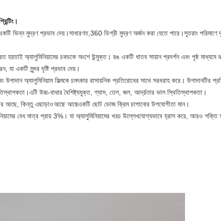
্রিন্টিং।
একটি ভিন্ন মুদ্রণ প্রভাব দেয়।সাধারণত,360 ডিগ্রী মুদ্রণ অর্জন করা যেতে পারে।সুতরাং পরিমাণে দ
রিত হয়
তাই অ্যালুমিনিয়ামের চকচকে অংশে উন্মুক্ত। রঙ একটি ধাতব সায়ান প্রদর্শন এবং পৃষ্ঠ মাধ্যমে
ন, যা একটি সুন্দর দৃষ্টি প্রভাব দেয়।
এবং উপাদান অ্যালুমিনিয়াম ফিল্মকে চমৎকার রাসায়নিক প্রতিরোধের সাথে সরবরাহ করে। উপাদানটির প্রতি
থিতিস্থাপকতা।
এটি উচ্চ-বাধার বৈশিষ্ট্যযুক্ত, গ্যাস, তেল, জল, আর্দ্রতার ভাল স্থিতিস্থাপকতা।
তির আছে, কিন্তু এছাড়াও
আছে আছে
একটি ছোট ডোজ ক্রিম চাপানোর উপযোগীতা মান।
ালুমিনিয়ামের বেধ মাত্র প্রায় 3%। যা অ্যালুমিনিয়ামের খরচ উল্লেখযোগ্যভাবে হ্রাস করে, আরও শক্তি