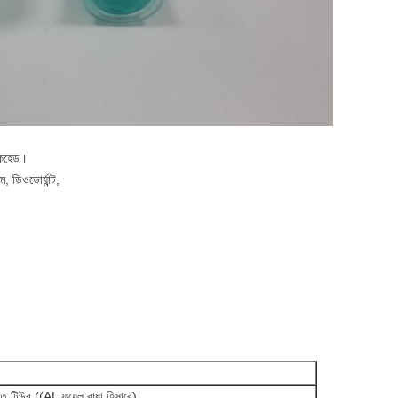
যাকহেড।
, ডিওডোর্যান্ট,
রিত টিউব ((AL ফয়েল বাধা হিসাবে)