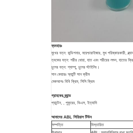
ব্যবহারঃ
মুখের যত্ন: কন্ডিশনার, ময়েশ্চারাইজার, মুখ পরিষ্কারকারী, ব্ল্
ত্বকের যত্ন: শরীর ধোয়া, হাত এবং শরীরের লশুন, হাতের ক্রিম
চুলের যত্ন: শ্যাম্পু, চুলের স্টাইলিং।
সান কেয়ারঃ অ্যান্টি সান ক্রীম
মেকআপঃ বিবি ক্রিম, সিসি ক্রিম
গ্রাহকের ব্র্যান্ড
প্যান্টেন, , পুকুরের, ভিএস, ইত্যাদি
আমাদের ABL সিরিয়াল টিউব
সম্পত্তি
বিস্তারিত
উপাদান
ABL: অ্যালুমিনিয়াম বাধা স্ত