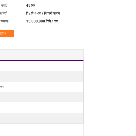
 সময়:
45 দিন
 শর্ত:
টি / টি ও এল / সি অর্থ আগাম
ক্ষমতা:
15,000,000 পিসি / মাস
াযোগ
র্দা