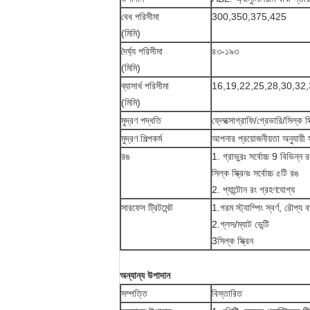
বেধ পরিসীমা
300,350,375,425
(মিমি)
দৈর্ঘ্য পরিসীমা
৪৩-১৯৩
(মিমি)
ব্যাসার্ধ পরিসীমা
16,19,22,25,28,30,32,
(মিমি)
মুদ্রণ পদ্ধতি
ফ্লেক্সোগ্রাফি/গ্রেভারি/সিল্ক স্ক
মুদ্রণ শিল্পকর্ম
আপনার প্রয়োজনীয়তা অনুযায়ী 
রঙ
1. গ্রাভুরঃ সর্বোচ্চ 9 বিভিন্ন র
সিল্ক স্ক্রিনঃ সর্বোচ্চ ৫টি রঙ
2. প্যান্টোন রং গ্রহণযোগ্য
সারফেস ট্রিটমেন্ট
1.গরম স্ট্যাম্পিং স্বর্ণ, রৌপ্য
2.গ্লস/ম্যাট ভেন্টি
3সিল্ক স্ক্রিন
অন্যান্য উপাদান
সম্পত্তি
বিস্তারিত