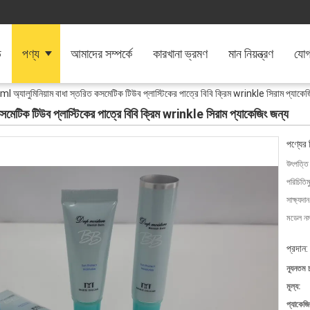
ি
পণ্য
আমাদের সম্পর্কে
কারখানা ভ্রমণ
মান নিয়ন্ত্রণ
যোগ
 15ml অ্যালুমিনিয়াম বাধা স্তরিত কসমেটিক টিউব প্লাস্টিকের পাত্রে বিবি ক্রিম wrinkle সিরাম প্যাকেজ
ত কসমেটিক টিউব প্লাস্টিকের পাত্রে বিবি ক্রিম wrinkle সিরাম প্যাকেজিং জন্য
পণ্যের 
উৎপত্তি
পরিচিতিম
সাক্ষ্যদান
মডেল নম্
প্রদান:
ন্যূনতম 
মূল্য:
প্যাকেজি