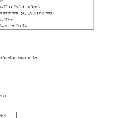
িউব.
তরিত টিউব ((EVOH বাধা হিসাবে)
য়াম স্তরিত টিউব ((AL,EVOH বাধা হিসাবে)
টেড টিউব+
েটেড হোলোগ্রাফিক টিউব
্ধারিত পরিবহন সময়কে বাদ দিয়ে
যায়।
রিমাণ