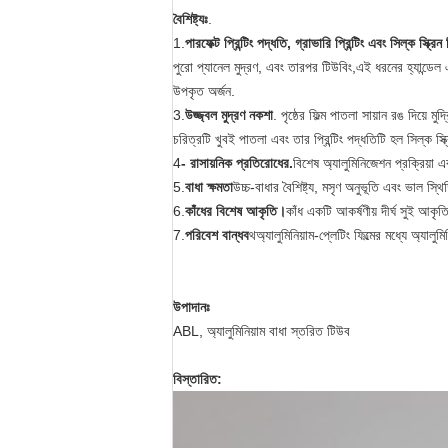
বৈশিষ্ট্যঃ
.
1.
পারফেক্ট প্রিন্টিং পদ্ধতি, গ্রাভারি প্রিন্টিং এবং সিল্ক স্ক্রিন প
পুরো প্যানেল মুদ্রণ, এবং তারপর টিউবিং,এই ধরনের হ্যান্ডেল 
উপকৃত অর্জন.
3.
উজ্জ্বল মুদ্রণ নকশা
. পৃষ্ঠের ফিল্ম পাতলা সায়ান রঙ দিয়ে মুদ্
চরিত্রটি খুবই পাতলা এবং তার প্রিন্টিং পদ্ধতিটি হল সিল্ক স্ক্রি
4
- রাসায়নিক প্রতিরোধের.
বিশেষ অ্যালুমিনিজেশন প্রক্রিয়া 
5.
বাধা ক্ষমতা
উচ্চ-বাধার বৈশিষ্ট্য, মসৃণ অনুভূতি এবং ভাল স্
6.
কাঁধের বিশেষ আকৃতি।
কাঁধ একটি আকর্ষণীয় দীর্ঘ সুই আকৃ
7
.
পরিবেশ বান্ধব
থ
অ্যালুমিনিয়াম-প্লেটিং ফিল্মের মধ্যে অ্য
উপাদানঃ
ABL, অ্যালুমিনিয়াম বাধা স্তরিত টিউব
বিস্তারিত: