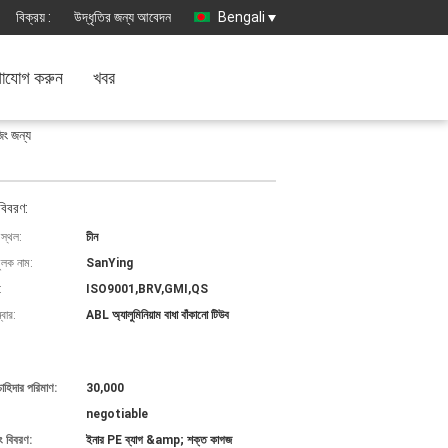
বিক্রয় :
উদ্ধৃতির জন্য আবেদন
Bengali
াযোগ করুন
খবর
িং জন্য
বিবরণ:
 স্থল:
চীন
ুলক নাম:
SanYing
:
ISO9001,BRV,GMI,QS
বার:
ABL অ্যালুমিনিয়াম বাধা বাঁকানো টিউব
চাহিদার পরিমাণ:
30,000
negotiable
ং বিবরণ:
ইনার PE ব্যাগ &amp; শক্ত কাগজ