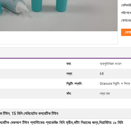
ডেলিভারি
পরিশোধের
যোগানের 
যোগ
বাধা:
অ্যালুমিনিয়াম ফয়েল
লম্বা:
68
প্রিন্টিং পদ্ধতি:
Gravure প্রিন্টিং + সিল্ক প
কাঁধ:
লম্বা নাক
িক টিউব
15 মিলি লেমিনেটেড কসমেটিক টিউব
,
েড কসমেটিক মেকআপ টিউব প্লাস্টিকের প্যাকেজিং বিবি ক্রীম,কাঁটা সিরামের জন্য,দিয়ামিটার ১৯ মিমি