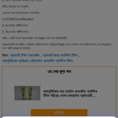
2. ড্রাগ প্যাকেজিং উপকরণ এবং পাত্রে
সিডিএ নিবন্ধন ফর্ম অনুমতি
(একশত স্তরের বিশুদ্ধকরণ কর্মশালা)
3.ISO9001certification
4.আরআরসি সার্টিফিকেশন
5. জিএমআই সার্টিফিকেশন
সানিংং একটি সম্পূর্ণ অভ্যন্তরীণ মান নিয়ন্ত্রণ মান সহ মালিকানাধীন:
সরবরাহকারী মান নির্বাচন; কাঁচামাল পরিদর্শন মান; প্রক্রিয়া নিয়ন্ত্রণ মান; সমাপ্ত পণ্য পরিদর্শন মান; সংশোধনমূলক
এবং প্রতিরোধমূলক ব্যবস্থা .
প্রসাধনী টিউব প্যাকেজিং
প্রসাধনী জন্য প্লাস্টিক টিউব
ট্যাগ:
,
,
অ্যালুমিনিয়াম ব্যারিয়ার লেমিনেটেড কসমেটিক প্লাস্টিক টিউব
এর সেরা মূল্য পান
অ্যালুমিনিয়াম বাধা স্তরিত কসমেটিক প্লাস্টিক
টিউব শরীরের লোশন রাসায়নিক প্রতিরোধী
প্যাকেজিং জন্য
চালিয়ে