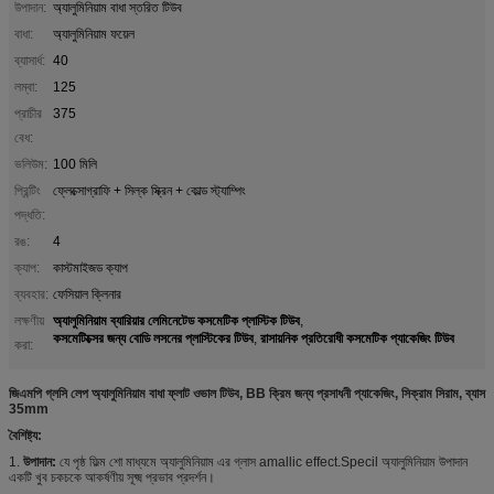
উপাদান:
অ্যালুমিনিয়াম বাধা স্তরিত টিউব
বাধা:
অ্যালুমিনিয়াম ফয়েল
ব্যাসার্ধ:
40
লম্বা:
125
প্রাচীর
375
বেধ:
ভলিউম:
100 মিলি
প্রিন্টিং
ফ্লেক্সোগ্রাফি + সিল্ক স্ক্রিন + কোল্ড স্ট্যাম্পিং
পদ্ধতি:
রঙ:
4
ক্যাপ:
কাস্টমাইজড ক্যাপ
ব্যবহার:
ফেসিয়াল ক্লিনার
অ্যালুমিনিয়াম ব্যারিয়ার লেমিনেটেড কসমেটিক প্লাস্টিক টিউব
লক্ষণীয়
,
কসমেটিক্সের জন্য বোডি লসনের প্লাস্টিকের টিউব
রাসায়নিক প্রতিরোধী কসমেটিক প্যাকেজিং টিউব
,
করা:
জিএমপি গ্লসি লেপ অ্যালুমিনিয়াম বাধা ফ্লাট ওভাল টিউব, BB ক্রিম জন্য প্রসাধনী প্যাকেজিং, সিক্রাম সিরাম, ব্যাস
35mm
বৈশিষ্ট্য:
1.
উপাদান:
যে
পৃষ্ঠ ফিল্ম শো মাধ্যমে অ্যালুমিনিয়াম এর
গ্লাস amallic effect.Specil অ্যালুমিনিয়াম উপাদান
একটি খুব চকচকে আকর্ষণীয় সূক্ষ্ম প্রভাব প্রদর্শন।