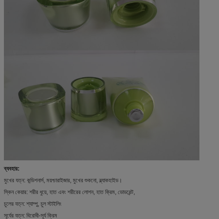
ব্যবহার:
মুখের যত্ন: কন্ডিশনার্স, ময়শ্চারাইজার, মুখের শুকনো, ব্ল্যাকহাইড।
স্কিন কেয়ার: শরীর ধুয়ে, হাত এবং শরীরের লোশন, হাত ক্রিম, ডোডরেন্ট,
চুলের যত্ন: শ্যাম্পু, চুল স্টাইলিং
সূর্যের যত্ন: বিরোধী-সূর্য ক্রিম