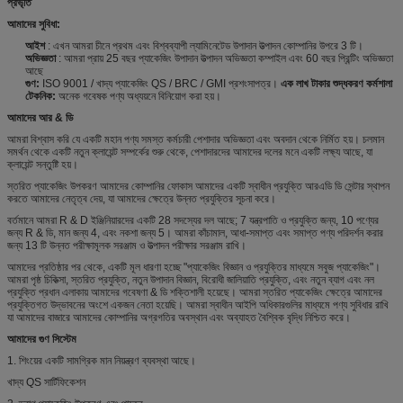
প্রভৃতি
আমাদের সুবিধা:
আইশ
: এখন আমরা চীনে প্রথম এবং বিশ্বব্যাপী ল্যামিনেটেড উপাদান উত্পাদন কোম্পানির উপরে 3 টি।
অভিজ্ঞতা
: আমরা প্রায় 25 বছর প্যাকেজিং উপাদান উত্পাদন অভিজ্ঞতা কম্পাইল এবং 60 বছর প্রিন্টিং অভিজ্ঞতা
আছে
গুণ:
ISO 9001 / খাদ্য প্যাকেজিং QS / BRC / GMI প্রশংসাপত্র।
এক লাখ টাকার শুদ্ধকরণ কর্মশালা
টেকনিক:
অনেক গবেষক পণ্য অধ্যয়নে বিনিয়োগ করা হয়।
আমাদের আর & ডি
আমরা বিশ্বাস করি যে একটি মহান পণ্য সমস্ত কর্মচারী পেশাদার অভিজ্ঞতা এবং অবদান থেকে নির্মিত হয়। চলমান
সমর্থন থেকে একটি নতুন ক্লায়েন্ট সম্পর্কের শুরু থেকে, পেশাদারদের আমাদের দলের মনে একটি লক্ষ্য আছে, যা
ক্লায়েন্ট সন্তুষ্টি হয়।
স্তরিত প্যাকেজিং উপকরণ আমাদের কোম্পানির ফোকাস আমাদের একটি স্বাধীন প্রযুক্তি আরএডি ডি সেন্টার স্থাপন
করতে আমাদের নেতৃত্ব দেয়, যা আমাদের ক্ষেত্রে উন্নত প্রযুক্তির সূচনা করে।
বর্তমানে আমরা R & D ইঞ্জিনিয়ারদের একটি 28 সদস্যের দল আছে; 7 যন্ত্রপাতি ও প্রযুক্তি জন্য, 10 পণ্যের
জন্য R & ডি, মান জন্য 4, এবং নকশা জন্য 5। আমরা কাঁচামাল, আধা-সমাপ্ত এবং সমাপ্ত পণ্য পরিদর্শন করার
জন্য 13 টি উন্নত পরীক্ষামূলক সরঞ্জাম ও উত্পাদন পরীক্ষার সরঞ্জাম রাখি।
আমাদের প্রতিষ্ঠার পর থেকে, একটি মূল ধারণা হচ্ছে "প্যাকেজিং বিজ্ঞান ও প্রযুক্তির মাধ্যমে সবুজ প্যাকেজিং"।
আমরা পৃষ্ঠ চিকিত্সা, স্তরিত প্রযুক্তি, নতুন উপাদান বিজ্ঞান, বিরোধী জালিয়াতি প্রযুক্তি, এবং নতুন ব্যাগ এবং নল
প্রযুক্তি প্রধান এলাকায় আমাদের গবেষণা & ডি শক্তিশালী হয়েছে। আমরা স্তরিত প্যাকেজিং ক্ষেত্রে আমাদের
প্রযুক্তিগত উদ্ভাবনের অংশে একজন নেতা হয়েছি। আমরা স্বাধীন আইপি অধিকারগুলির মাধ্যমে পণ্য সুবিধার রাখি
যা আমাদের বাজারে আমাদের কোম্পানির অগ্রগতির অবস্থান এবং অব্যাহত বৈশ্বিক বৃদ্ধি নিশ্চিত করে।
আমাদের গুণ সিস্টেম
1. শিংয়ের একটি সামগ্রিক মান নিয়ন্ত্রণ ব্যবস্থা আছে।
খাদ্য QS সার্টিফিকেশন