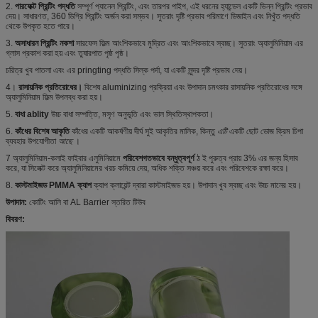
2.
পারফেক্ট প্রিন্টিং পদ্ধতি
সম্পূর্ণ প্যানেল প্রিন্টিং, এবং তারপর পাইপ, এই ধরনের হ্যান্ডেল একটি ভিন্ন প্রিন্টিং প্রভাব
দেয়। সাধারণত, 360 ডিগ্রি প্রিন্টিং অর্জন করা সম্ভব। সুতরাং দৃষ্টি প্রভাব পরিমাণে ডিজাইন এবং নিখুঁত পদ্ধতি
থেকে উপকৃত হতে পারে।
3.
অসাধারন প্রিন্টিং নকশা
সারফেস ফিল্ম আংশিকভাবে মুদ্রিত এবং আংশিকভাবে স্বচ্ছ। সুতরাং অ্যালুমিনিয়াম এর
গ্লাস প্রকাশ করা হয় এবং তুষারপাত পৃষ্ঠ পৃষ্ঠ।
চরিত্র খুব পাতলা এবং এর pringting পদ্ধতি সিল্ক পর্দা, যা একটি সুন্দর দৃষ্টি প্রভাব দেয়।
4।
রাসায়নিক প্রতিরোধের।
বিশেষ aluminizing প্রক্রিয়া এবং উপাদান চমৎকার রাসায়নিক প্রতিরোধের সঙ্গে
অ্যালুমিনিয়াম ফিল্ম উপলব্ধ করা হয়।
5.
বাধা ablity
উচ্চ বাধা সম্পত্তি, মসৃণ অনুভূতি এবং ভাল স্থিতিস্থাপকতা।
6.
কাঁধের বিশেষ আকৃতি
কাঁধের একটি আকর্ষণীয় দীর্ঘ সুই আকৃতির মালিক, কিন্তু
এটি
একটি ছোট ডোজ ক্রিম চিপা
ব্যবহার উপযোগীতা
আছে
।
7
অ্যালুমিনিয়াম-কলাই ফাইবার এলুমিনিয়ামে
পরিবেশগতভাবে বন্ধুত্বপূর্ণ
ঠ
ই পুরুত্ব প্রায় 3% এর জন্য হিসাব
করে, যা সিলেক্ট করে অ্যালুমিনিয়ামের খরচ কমিয়ে দেয়, অধিক শক্তি সঞ্চয় করে এবং পরিবেশকে রক্ষা করে।
8.
কাস্টমাইজড PMMA ক্যাপ
ক্যাপ ক্লায়েন্ট দ্বারা কাস্টমাইজড হয়। উপাদান খুব স্বচ্ছ এবং উচ্চ মানের হয়।
উপাদান:
কোটিং আলি বা AL Barrier স্তরিত টিউব
বিবরণ: