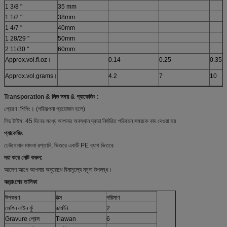
1 3/8 "
35 mm
1 1/2 "
38mm
1 4/7 "
40mm
1 28/29 "
50mm
2 11/30 ''
60mm
Approx.vol.fl.oz।
0.14
0.25
0.35
Approx.vol.grams।
4.2
7
10
Transporation & লিড সময় & প্যাকেজিং
:
প্রেরণ: শিপিং। (পরিকল্পনা প্রয়োজন হলে)
লিড টাইম: 45 দিনের মধ্যে আপনার অবস্থান দ্বারা নির্ধারিত পরিবহন সময়কে বাদ দেওয়া হয়
প্যাকেজিং
ঢেউখেলান মামলা রপ্তানি, ভিতরে একটি PE ব্যাগ ভিতরে
দয়া করে নোট করুন:
আদেশ আগে আপনার অনুরোধে বিনামূল্যে নমুনা উপলব্ধ।
যন্ত্রাংশের তালিকা
উপকরণ
উত্স
পরিমাণ
মেশিন লাইন ফুঁ
জার্মানি
2
Gravure প্রেস
Tiawan
6