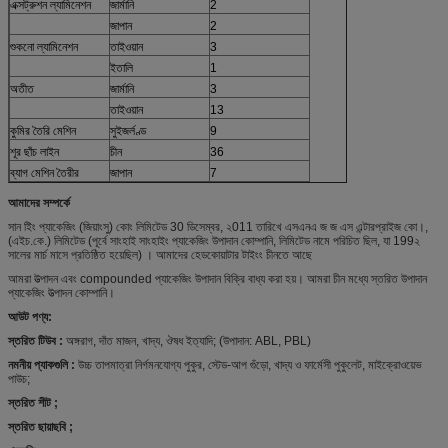
এক্সট্রুশন ল্যামিনেশন
জার্মানি
2
জাপান
2
শুকনো ল্যামিনেশন
তাইওয়ান
3
ইতালি
1
অতীত
জার্মানি
3
তাইওয়ান
13
কুমির তৈরি মেশিন
সুইজর্লণ্ড
9
শূর ছাঁচ লাইন
চীন
36
ব্যাগ মেশিন তৈরীর
জাপান
7
আমাদের সম্পর্কে
সান ইিং প্যাকেজিং (জিয়াংসু) কোং লিমিটেড 30 ডিসেম্বর, ২011 তারিখে এসএনএ জ জ এস এন্টারপ্রাইজ কো।,
(এইচ.কে.) লিমিটেড (পূর্বে সাংহাই সাংহাইং প্যাকেজিং উপাদান কোম্পানি, লিমিটেড নামে পরিচিত ছিল, যা 199২
সালের মার্চ মাসে প্রতিষ্ঠিত হয়েছিল) । আমাদের হেডকোয়াটার টাইংং চীনতে আছে
আমরা উত্পাদন এবং compounded প্যাকেজিং উপাদান বিক্রি বাধ্য করা হয়। আমরা চীন মধ্যে স্তরিত উপাদান
প্যাকেজিং উত্পাদন কোম্পানি।
আউট পণ্য:
স্তরিত টিউব
:
অঙ্গরাগ, দাঁত মাজন, খাদ্য, ঔষধ ইত্যাদি; (উপাদান: ABL, PBL)
নমনীয় প্যাকগুলি
:
উচ্চ তাপমাত্রা নির্গমনযোগ্য পুকুর, স্টেড-আপ গুঁড়ো, খাদ্য ও ফার্মেসী পুকুলেট, মাইক্রোওয়েভ
পাউচ;
স্তরিত শীট
;
স্তরিত ছায়াছবি
;