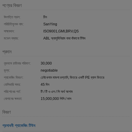
পণ্যের বিবরণ
উৎপত্তি স্থল:
চীন
পরিচিতিমুলক নাম:
SanYing
সাক্ষ্যদান:
ISO9001,GMI,BRV,QS
মডেল নম্বার:
ABL অ্যালুমিনিয়াম বাধা বাঁকানো টিউব
প্রদান
ন্যূনতম চাহিদার পরিমাণ:
30,000
মূল্য:
negotiable
প্যাকেজিং বিবরণ:
ঢেউখেলান মামলা রপ্তানি, ভিতরে একটি PE ব্যাগ ভিতরে
ডেলিভারি সময়:
45 দিন
পরিশোধের শর্ত:
টি / টি ও এল / সি অর্থ আগাম
যোগানের ক্ষমতা:
15,000,000 পিসি / মাস
বিবরণ
প্রসাধনী প্যাকেজিং টিউব