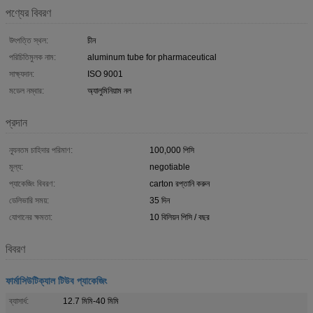
পণ্যের বিবরণ
উৎপত্তি স্থল:
চীন
পরিচিতিমুলক নাম:
aluminum tube for pharmaceutical
সাক্ষ্যদান:
ISO 9001
মডেল নম্বার:
অ্যালুমিনিয়াম নল
প্রদান
ন্যূনতম চাহিদার পরিমাণ:
100,000 পিসি
মূল্য:
negotiable
প্যাকেজিং বিবরণ:
carton রপ্তানি করুন
ডেলিভারি সময়:
35 দিন
যোগানের ক্ষমতা:
10 বিলিয়ন পিসি / বছর
বিবরণ
ফার্মাসিউটিক্যাল টিউব প্যাকেজিং
ব্যাসার্ধ:
12.7 মিমি-40 মিমি