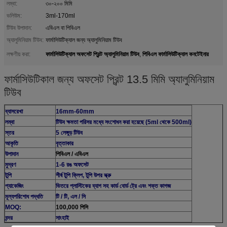
লম্বা:
৩০-২০০ মিমি
ভলিউম:
3ml-170ml
টিউব উপাদান:
এবিএল বা পিবিএল
অ্যালুমিনিয়াম টিউব:
ফার্মাসিউটিক্যাল জন্য অ্যালুমিনিয়াম টিউব
ফার্মাসিউটিক্যাল অফসেট প্রিন্ট অ্যালুমিনিয়াম টিউব
পিবিএল ফার্মাসিউটিক্যাল কনটেইনার
লক্ষণীয় করা:
,
ফার্মাসিউটিকাল জন্য অফসেট প্রিন্ট 13.5 মিমি অ্যালুমিনিয়াম
টিউব
ব্যাসরেখা
16mm-60mm
লম্বা
টিউব ক্ষমতা পরিসর মধ্যে সংশোধন করা হয়েছে (5ml থেকে 500ml)
স্তর
5 লেঙ্গুড় টিউব
আকৃতি
বৃত্তাকার
উপাদান
পিবিএল / এবিএল
মুদ্রণ
1-6 রঙ অফসেট
টুপি
শীর্ষ টুপি ফ্লিপ, টুপি উপর স্ক্রু
প্যাকেজিং
ভিতরে প্লাস্টিকের ব্যাগ সহ কার্ড বোর্ড ট্রে এবং শক্ত কাগজ
মূল্যপরিশোধ পদ্ধতি
টি / টি, এল / সি
MOQ:
100,000 পিসি
বন্দর
সাংহাই