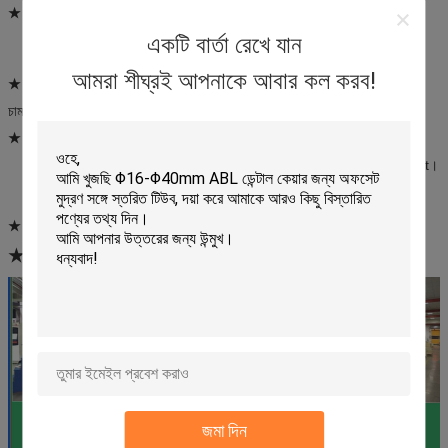
★ উপাদান: ফার্মাকাল টিউব
একটি বার্তা রেখে যান
পিই (পলিইথিলিন ফিল্ম) স্তরিত টিউব এর ভিতরের স্তর বিষয়বস্তু এবং অ্যালুমিনিয়াম
interlayer মধ্যে যোগাযোগের জন্য বাধা হতে পারে
আমরা শীঘ্রই আপনাকে আবার কল করব!
★ ব্যবহার:
চামড়া নিরাময়, ক্রীড়াবিদ এর পা, শিশুর লালা দাগ
★ বৈশিষ্ট্য:
স্তরিত টিউব ভাল ঘষিয়া তুলিয়া ফেলিতে সক্ষম প্রতিরোধের সঙ্গে ফ্ল্যাট মুদ্রণ আপ adopt।
স্তরিত টিউব একটি পরিষ্কার পরিবেশে এবং কম শক্তি খরচ সঙ্গে উত্পাদিত হয়।
স্তরিত
টিউব এর চেহারা এবং কার্যকারিতা উন্নত করার জন্য একটি ডেডিকেটেড এলাকা আছে।
★ গ্রাহক ব্র্যান্ড:
ফিজার, মেন্থোলাটাম, মেইংলং, ইউনানবিওয়াই ইত্যাদি।
★
আমাদের কর্মপ্রবাহ
জমা দিন