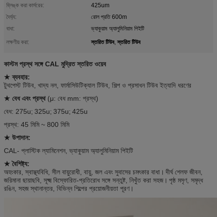
ব্লিঙ্ক করা কার্সরের:
425um
দৈর্ঘ্য:
রোল প্রতি 600m
বাধা:
ভ্যাকুয়াম অ্যালুমিনিয়াম পিইটি
স্তরিত টিউব
স্তরিত টিউব
লক্ষণীয় করা:
,
কাস্টম প্রস্থ সঙ্গে CAL মুদ্রিত স্তরিত ওয়েব
★ ব্যবহার:
টুথপেস্ট টিউব, খাদ্য নল, ফার্মাসিউটিক্যাল টিউব, শিল্প ও প্রসাধন টিউব ইত্যাদি ধরণের
★ বেধ এবং প্রস্থ
(μ: বেধ mm: প্রস্থ)
বেধ: 275u;
325u;
375u;
425u
প্রস্থ: 45 মিমি ~ 800 মিমি
★ উপাদান:
CAL- প্লাস্টিক ল্যামিনেশন, ভ্যাকুয়াম অ্যালুমিনিয়াম পিইটি
★ বৈশিষ্ট্য:
অহংকার, স্বাস্থ্যবিধি, সীল বায়ুরোধী, বায়ু, জল এবং সুবাসের চমৎকার বাধা।
দীর্ঘ শেলফ জীবন,
জরিমানা ছায়াছবি, সূক্ষ্ম বিস্ফোরিত-প্রতিরোধ সঙ্গে সন্তুষ্ট, নিখুঁত করা সহজ।
পৃষ্ঠ মসৃণ, সমৃদ্ধ
রঙিন, সহজ স্থানান্তর, বিভিন্ন শিল্পের প্রয়োজনীয়তা পূরণ।