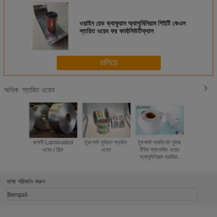
ওয়াইন রেড ভ্যাকুয়াম অ্যালুমিনিয়াম পিইটি কেএল
স্তরিত ওয়েব ফর ফার্মাসিউটিক্যাল
চালিয়ে
স্তরিত ওয়েব
অধিক
রূপালী Laminated
টুথপেস্ট মুদ্রিত স্তরিত
টুথপাস্ট ল্যামিনেট সুইজ
অচেনা স্বাস্থ্
ওয়েব / ফিল্ম
ওয়েব
টিউব প্যাকেজিং ওয়েব
এয়ারটাইট ল্য
অ্যালুমিনিয়াম ব্যারিয়ার
জল এবং স
ল্যামিনেট ABL
250/12
ভাষা পরিবর্তন করুন
Bengali