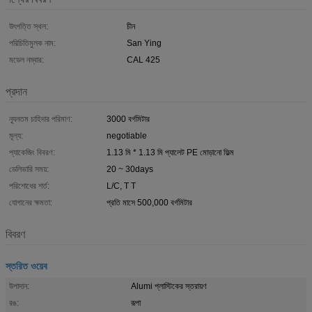
উৎপত্তি স্থল:
চীন
পরিচিতিমুলক নাম:
San Ying
মডেল নম্বার:
CAL 425
প্রদান
ন্যূনতম চাহিদার পরিমাণ:
3000 বর্গমিটার
মূল্য:
negotiable
প্যাকেজিং বিবরণ:
1.13 মি * 1.13 মি প্যালেট PE মোড়ানো ফিল্ম
ডেলিভারি সময়:
20 ~ 30days
পরিশোধের শর্ত:
L/C, T T
যোগানের ক্ষমতা:
প্রতি মাসে 500,000 বর্গমিটার
বিবরণ
স্তরিত ওয়েব
উপাদান:
Alumi প্লাস্টিকের স্তরায়ণ
রঙ:
রূপা