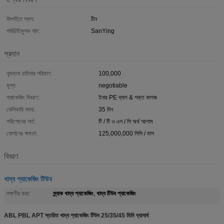
উৎপত্তি স্থল:
চীন
পরিচিতিমুলক নাম:
SanYing
প্রদান
ন্যূনতম চাহিদার পরিমাণ:
100,000
মূল্য:
negotiable
প্যাকেজিং বিবরণ:
ইনার PE ব্যাগ & শক্ত কাগজ
ডেলিভারি সময়:
35 দিন
পরিশোধের শর্ত:
টি / টি ও এল / সি অর্থ আগাম
যোগানের ক্ষমতা:
125,000,000 পিসি / মাস
বিবরণ
খাদ্য প্যাকেজিং টিউব
স্ন্যাক খাদ্য প্যাকেজিং
খাদ্য টিউব প্যাকেজিং
লক্ষণীয় করা:
,
ABL PBL APT স্তরিত খাদ্য প্যাকেজিং টিউব 25/35/45 মিমি ব্যাসার্ধ