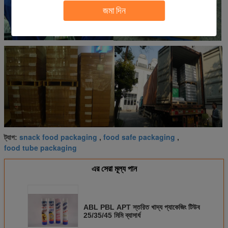
জমা দিন
snack food packaging
food safe packaging
ট্যাগ:
,
,
food tube packaging
এর সেরা মূল্য পান
ABL PBL APT স্তরিত খাদ্য প্যাকেজিং টিউব
25/35/45 মিমি ব্যাসার্ধ