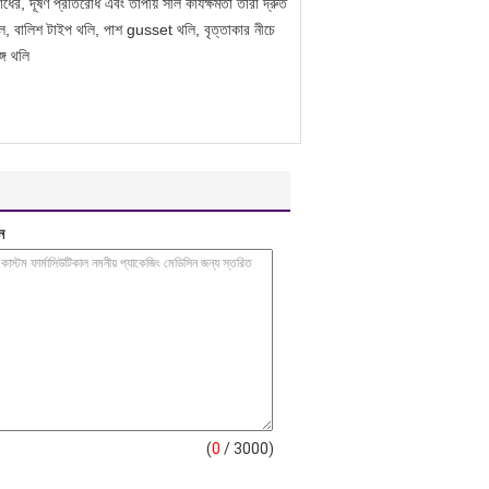
িরোধের, দূষণ প্রতিরোধ এবং তাপীয় সীল কার্যক্ষমতা
তারা দ্রুত
ীল, বালিশ টাইপ থলি, পাশ gusset থলি, বৃত্তাকার নীচে
গে থলি
ন
(
0
/ 3000)