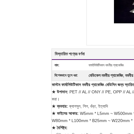
বিস্তারিত পণ্যের বর্ণনা
নাম:
ফার্মাসিউটিকাল নমনীয় প্যাকেজিং
মেডিকেল নমনীয় প্যাকেজিং
নমনীয়
বিশেষভাবে তুলে ধরা:
,
কাস্টম ফার্মাসিউটিকাল নমনীয় প্যাকেজিং মেডিসিন জন্য স্তরিত
★ উপাদান:
PET // AL // ONY // PE, OPP // AL // CPP
করা।
★ ব্যবহার:
ক্যাপসুল, পিল, গুঁড়া, ইত্যাদি
★ ফাইলের আকার:
W5mm * L5mm ~ W500mm * দুই 
W80mm * L100mm * B25mm ~ W220mm * L340m
★ বৈশিষ্ট্য: