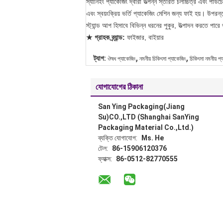
স্যানিইং প্যাকেজিং দ্বারা উত্পন্ন স্তরিত চলচ্চিত্র এবং পাউচেস
এবং স্বয়ংক্রিয় ভর্তি প্যাকেজিং মেশিন জন্য ফাই হয়।
উপরন্ত
স্ট্যান্ড আপ হিসাবে বিভিন্ন ধরনের পুকুর, উত্পাদন করতে পারে 
★ গ্রাহক ব্র্যান্ড:
ফাইজার, বাইয়ার
,
,
ট্যাগ:
ঔষধ প্যাকেজিং
নমনীয় চিকিৎসা প্যাকেজিং
চিকিৎসা নমনীয় প্
যোগাযোগের ঠিকানা
San Ying Packaging(Jiang
Su)CO.,LTD (Shanghai SanYing
Packaging Material Co.,Ltd.)
ব্যক্তি যোগাযোগ:
Ms. He
টেল:
86-15906120376
ফ্যাক্স:
86-0512-82770555