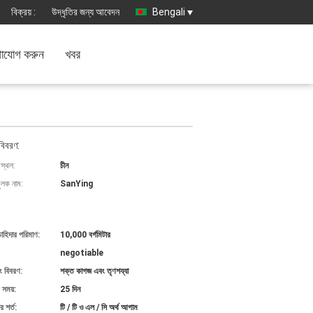
বিক্রয় :
উদ্ধৃতির জন্য আবেদন
Bengali
াযোগ করুন
খবর
বিবরণ:
 স্থল:
চীন
ুলক নাম:
SanYing
চাহিদার পরিমাণ:
10,000 বর্গমিটার
negotiable
ং বিবরণ:
শক্ত কাগজ এবং তৃণশয্যা
 সময়:
25 দিন
 শর্ত:
টি / টি ও এল / সি অর্থ আগাম