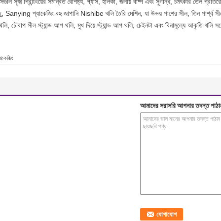
গুলি সূক্ষ্ম প্রিন্টিংয়ের সমন্বিত বৈশিষ্ট্য, গ্যাস, হালকা, জলীয় বাষ্প এবং সুগন্ধি, চমৎকার তেল প্রত
ু, Sanying প্যাকেজিং বহু জাপানি Nishibe থলি তৈরি মেশিন, যা উভয় পাশের সীল, তিন পার্শ্ব স
থলি, চৌবাপ সীল স্ট্যান্ড আপ থলি, মুখ দিয়ে স্ট্যান্ড আপ থলি, চেইনটা এবং বিনামূল্যে আকৃতি থলি সঙ্
যাকেজিং
আমাদের সরাসরি আপনার তদন্ত পাঠা