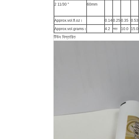
2 11/30 ''
60mm
Approx.vol.fl.oz।
0.14
0.25
0.35
0.53
Approx.vol.grams।
4.2
সাত
10.0
15.0
টিউব বিস্তারিত