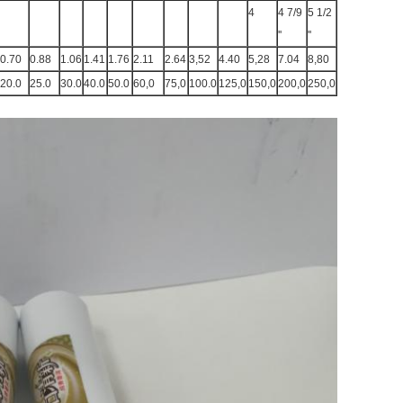
4
4 7/9
5 1/2
''
''
0.70
0.88
1.06
1.41
1.76
2.11
2.64
3,52
4.40
5,28
7.04
8,80
20.0
25.0
30.0
40.0
50.0
60,0
75,0
100.0
125,0
150,0
200,0
250,0