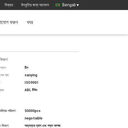
বিক্রয় :
উদ্ধৃতির জন্য আবেদন
Bengali
াযোগ করুন
খবর
বিবরণ:
 স্থল:
চীন
ুলক নাম:
sanying
:
ISO9001
বার:
ABL টিউব
চাহিদার পরিমাণ:
50000pcs
negotiable
ং বিবরণ:
অভ্যন্তর ব্যাগ এবং শক্ত কাগজ