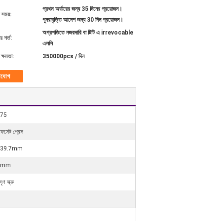
প্রথম অর্ডারের জন্য 35 দিনের প্রয়োজন।
 সময়:
পুনরাবৃত্তি আদেশ জন্য 30 দিন প্রয়োজন।
অগ্রগতিতে নজরদারি বা টিটি এ irrevocable
 শর্ত:
এলসি
ক্ষমতা:
350000pcs / দিন
াযোগ
75
ফসেট প্রেস
139.7mm
8mm
ৃণ স্ক্রু