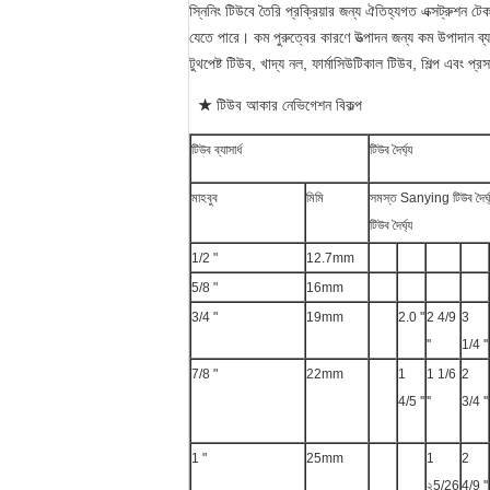
স্নিনিং টিউবে তৈরি প্রক্রিয়ার জন্য ঐতিহ্যগত এক্সট্রুশন
যেতে পারে। কম পুরুত্বের কারণে উত্পাদন জন্য কম উপাদান
টুথপেষ্ট টিউব, খাদ্য নল, ফার্মাসিউটিকাল টিউব, শিল্প এবং প্
★
 টিউব আকার নেভিগেশন বিকল্প
টিউব ব্যাসার্ধ
টিউব দৈর্ঘ্য
মাহবুব
মিমি
সমস্ত Sanying টিউব দৈর্ঘ্য
টিউব দৈর্ঘ্য
1/2 "
12.7mm
5/8 "
16mm
3/4 "
19mm
2.0 ''
2 4/9
3
''
1/4 ''
7/8 "
22mm
1
1 1/6
2
4/5 ''
''
3/4 ''
1 "
25mm
1
2
২5/26
4/9 ''