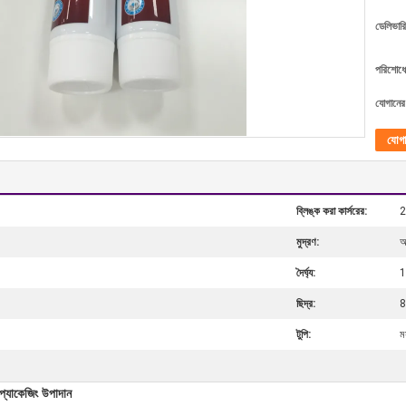
ডেলিভারি
পরিশোধের
যোগানের 
যোগ
ব্লিঙ্ক করা কার্সরের:
2
মুদ্রণ:
অ
দৈর্ঘ্য:
ছিদ্র:
টুপি:
মস
প্যাকেজিং উপাদান