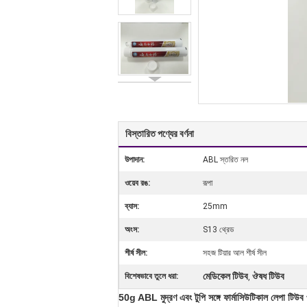
বিস্তারিত পণ্যের বর্ণনা
উপাদান:
ABL স্তরিত নল
ওয়েব রঙ:
রূপা
ব্যাস:
25mm
অংস:
S13 থ্রেড
শীর্ষ সীল:
সহজ টিয়ার আল শীর্ষ সীল
মেডিকেল টিউব
ঔষধ টিউব
বিশেষভাবে তুলে ধরা:
,
50g ABL মুদ্রণ এবং টুপি সঙ্গে ফার্মাসিউটিকাল লেপা টিউব 