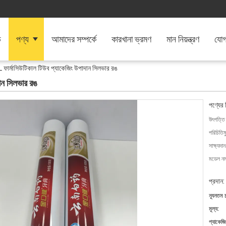
ি
পণ্য
আমাদের সম্পর্কে
কারখানা ভ্রমণ
মান নিয়ন্ত্রণ
যোগ
ার্মাসিউটিকাল টিউব প্যাকেজিং উপাদান সিলভার রঙ
ান সিলভার রঙ
পণ্যের 
উৎপত্তি
পরিচিতিম
সাক্ষ্যদান
মডেল নম্
প্রদান:
ন্যূনতম 
মূল্য:
প্যাকেজি