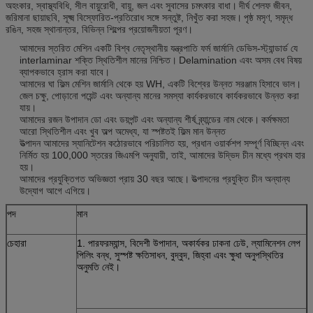
অহংকার, স্বাস্থ্যবিধি, সীল বায়ুরোধী, বায়ু, জল এবং সুবাসের চমৎকার বাধা।
দীর্ঘ শেলফ জীবন,
জরিমানা ছায়াছবি, সূক্ষ্ম বিস্ফোরিত-প্রতিরোধ সঙ্গে সন্তুষ্ট, নিখুঁত করা সহজ।
পৃষ্ঠ মসৃণ, সমৃদ্ধ
রঙিন, সহজ স্থানান্তর, বিভিন্ন শিল্পের প্রয়োজনীয়তা পূরণ।
আমাদের স্তরিত মেশিন একটি বিশ্ব নেতৃস্থানীয় যন্ত্রপাতি ফর্ম জার্মানি ডেভিস-স্ট্যান্ডার্ড যে
interlaminar শক্তি স্থিতিশীল মানের নিশ্চিত।
Delamination এবং অসম বেধ বিষয়
ব্যাপকভাবে হ্রাস করা যাবে।
আমাদের ঘা ফিল্ম মেশিন জার্মানি থেকে হয় WH, একটি বিশ্বের উন্নত সরঞ্জাম হিসাবে ভাল।
জেল চক্ষু, পোড়ানো পয়েন্ট এবং অন্যান্য মানের সমস্যা কার্যকরভাবে কার্যকরভাবে উন্নত করা
যায়।
আমাদের রজন উপাদান ডো এবং ডয়পন্ট এবং অন্যান্য শীর্ষ ব্র্যান্ডের নাম থেকে।
কর্মক্ষমতা
আরো স্থিতিশীল এবং খুব অল্প অমেধ্য, যা স্পষ্টতই ফিল্ম মান উন্নত
উত্পাদন আমাদের স্যানিটেশন কঠোরভাবে পরিচালিত হয়, প্রধান ওয়ার্কশপ সম্পূর্ণ বিচ্ছিন্ন এবং
নির্মিত হয় 100,000 স্তরের জিএমপি অনুযায়ী, তাই, আমাদের উদ্ভিদ চীন মধ্যে প্রথম হার
হয়।
আমাদের প্রযুক্তিগত অভিজ্ঞতা প্রায় 30 বছর আছে।
উত্পাদনের প্রযুক্তি চীন অন্যান্য
উদ্যোগ আগে এগিয়ে।
পদ
মান
চেহারা
1. পারফরম্যান্স, বিদেশী উপাদান, অকার্যকর ঢাকনা ঢেউ, ল্যামিনেশন লেপ
পিলিং বন্ধ, সুস্পষ্ট ক্ষতিসাধন, বুদ্বুদ, জিহ্বা এবং ক্ষুধা অনুপস্থিতির
অনুমতি নেই।