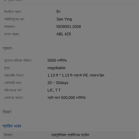
উৎপত্তি স্থল:
চীন
পরিচিতিমুলক নাম:
San Ying
সাক্ষ্যদান:
ISO9001:2008
মডেল নম্বার:
ABL 425
প্রদান
ন্যূনতম চাহিদার পরিমাণ:
5000 বর্গমিটার
মূল্য:
negotiable
প্যাকেজিং বিবরণ:
1.13 মি * 1.13 মি প্যালেট PE মোড়ানো ফিল্ম
ডেলিভারি সময়:
20 ~ 30days
পরিশোধের শর্ত:
L/C, T T
যোগানের ক্ষমতা:
প্রতি মাসে 500,000 বর্গমিটার
বিবরণ
স্তরিত ওয়েব
উপাদান:
অ্যালুমিনিয়াম প্লাস্টিকের স্তরিত