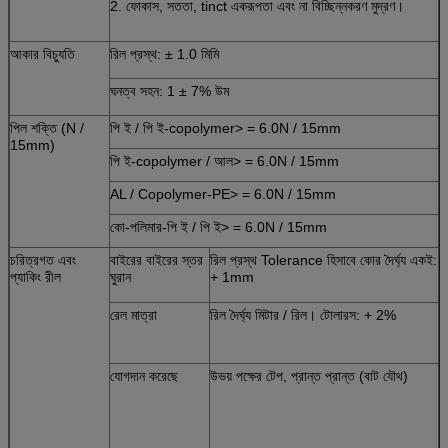
2. ফোকাস, সততা, tinct একরূপতা এবং না বিচ্ছিন্নকরণ মুদ্রণ।
আকার বিচ্যুতি
রিল প্রস্থ: ± 1.0 মিমি
ঘনত্ব সহন: 1 ± 7% উম
পিল শক্তি (N /
পি ই / পি ই-copolymer> = 6.0N / 15mm
15mm)
পি ই-copolymer / আল> = 6.0N / 15mm
AL / Copolymer-PE> = 6.0N / 15mm
কো-পলিমার-পি ই / পি ই> = 6.0N / 15mm
চরিত্রগত এবং
বাইরের বাইরের স্তর
রিল প্রস্থ Tolerance হিসাবে কোর দৈর্ঘ্য একই:
প্যাকিং রীল
ঘুরান
+ 1mm
রেল মাত্রা
রিল দৈর্ঘ্য মিটার / রিল। টোলারস: + 2%
যোগদান করেছে
উভয় পক্ষের টেপ, প্রান্ত প্রান্ত (বাট যৌথ)