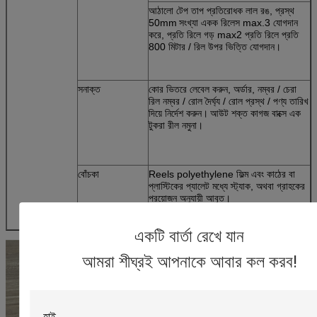
আঠালো টেপ তাপ প্রতিরোধক লাল রঙ, প্রস্থ
50mm
সংখ্যা একক রিলেস max.3 যোগদান
করে, প্রতি রিলে গড় max2 প্রতি রিলে প্রতি
800 মিটার / রিল উপর ভিত্তি যোগদান।
সনাক্ত
কোর ভিতরে লেবেল করুন, অর্ডার, নম্বর / চেরা
রিল নম্বর / রোল দৈর্ঘ্য / রোল প্রস্থ / পণ্য তারিখ
দিয়ে নির্দেশ করুন।
আউট শক্ত কাগজ বাক্সে এক
টুকরা রীল নমুনা।
বোঁচকা
Reels polyethylene ফিল্ম এবং কাঠের বা
প্লাস্টিকের প্যালেট মধ্যে স্ট্যাক, অথবা গ্রাহকের
প্রয়োজন অনুযায়ী আবৃত।
একটি বার্তা রেখে যান
আমরা শীঘ্রই আপনাকে আবার কল করব!