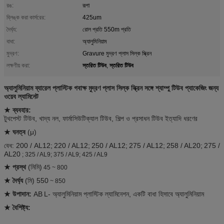
রঙ:
রূপা
ব্লিঙ্ক করা কার্সরের:
425um
দৈর্ঘ্য:
রোল প্রতি 550m প্রতি
বাধা:
অ্যালুমিনিয়াম
মুদ্রণ:
Gravure মুদ্রণ প্লাস সিল্ক স্ক্রিন
স্তরিত টিউব
স্তরিত টিউব
লক্ষণীয় করা:
,
অ্যালুমিনিয়াম ব্যারেল প্লাস্টিক গবাক্ষ মুদ্রণ প্লাস সিল্ক স্ক্রিন সঙ্গে শ্যাম্পু টিউব প্যাকেজিং জন্য
ওয়েব ল্যামিনেট
★ ব্যবহার:
টুথপেস্ট টিউব, খাদ্য নল, ফার্মাসিউটিক্যাল টিউব, শিল্প ও প্রসাধন টিউব ইত্যাদি ধরণের
★ ঘনত্ব
(μ)
বেধ: 200 / AL12;
220 / AL12;
250 / AL12;
275 / AL12;
258 / AL20;
275 /
AL20
; 325 / AL9; 375 / AL9; 425 / AL9
★ প্রস্থ
(মিমি)
45 ~ 800
★ দৈর্ঘ্য
(মি) 550
~ 850
★ উপাদান:
AB
L- অ্যালুমিনিয়াম প্লাস্টিক ল্যামিনেশন, একটি বাধা হিসাবে অ্যালুমিনিয়াম
★ বৈশিষ্ট্য: