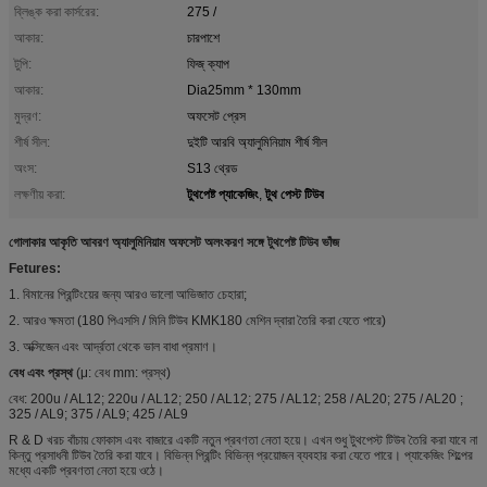
ব্লিঙ্ক করা কার্সরের:
275 /
আকার:
চারপাশে
টুপি:
ফিজ্ ক্যাপ
আকার:
Dia25mm * 130mm
মুদ্রণ:
অফসেট প্রেস
শীর্ষ সীল:
দুইটি আরবি অ্যালুমিনিয়াম শীর্ষ সীল
অংস:
S13 থ্রেড
টুথপেষ্ট প্যাকেজিং
টুথ পেস্ট টিউব
লক্ষণীয় করা:
,
গোলাকার আকৃতি আবরণ অ্যালুমিনিয়াম অফসেট অলংকরণ সঙ্গে টুথপেষ্ট টিউব ভাঁজ
Fetures:
1. বিমানের প্রিন্টিংয়ের জন্য আরও ভালো আভিজাত চেহারা;
2. আরও ক্ষমতা (180 পিএসসি / মিনি টিউব KMK180 মেশিন দ্বারা তৈরি করা যেতে পারে)
3. অক্সিজেন এবং আর্দ্রতা থেকে ভাল বাধা প্রমাণ।
বেধ এবং প্রস্থ
(μ: বেধ mm: প্রস্থ)
বেধ: 200u / AL12;
220u / AL12;
250 / AL12;
275 / AL12;
258 / AL20;
275 / AL20
;
325 / AL9; 375 / AL9; 425 / AL9
R & D খরচ বাঁচায় ফোকাস এবং বাজারে একটি নতুন প্রবণতা নেতা হয়ে। এখন শুধু টুথপেস্ট টিউব তৈরি করা যাবে না
কিন্তু প্রসাধনী টিউব তৈরি করা যাবে। বিভিন্ন প্রিন্টিং বিভিন্ন প্রয়োজন ব্যবহার করা যেতে পারে। প্যাকেজিং শিল্পের
মধ্যে একটি প্রবণতা নেতা হয়ে ওঠে।