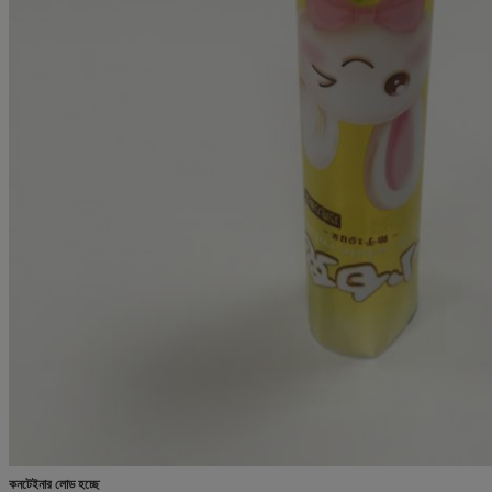
কনটেইনার লোড হচ্ছে