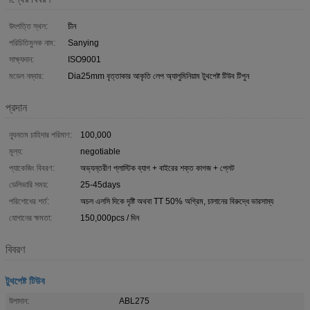
উৎপত্তি স্থল:
চীন
পরিচিতিমুলক নাম:
Sanying
সাক্ষ্যদান:
ISO9001
মডেল নম্বার:
Dia25mm বৃত্তাকার আকৃতি লেপ অ্যালুমিনিয়াম টুথপেষ্ট টিউব টিপুন
প্রদান
ন্যূনতম চাহিদার পরিমাণ:
100,000
মূল্য:
negotiable
প্যাকেজিং বিবরণ:
অভ্যন্তরীণ প্লাস্টিক ব্যাগ + বাইরের শক্ত কাগজ + প্লেট
ডেলিভারি সময়:
25-45days
পরিশোধের শর্ত:
অচল এলসি দিকে দৃষ্টি অথবা TT 50% অগ্রিম, চালানের বিরুদ্ধে ভারসাম্য
যোগানের ক্ষমতা:
150,000pcs / দিন
বিবরণ
টুথপেষ্ট টিউব
উপাদান:
ABL275